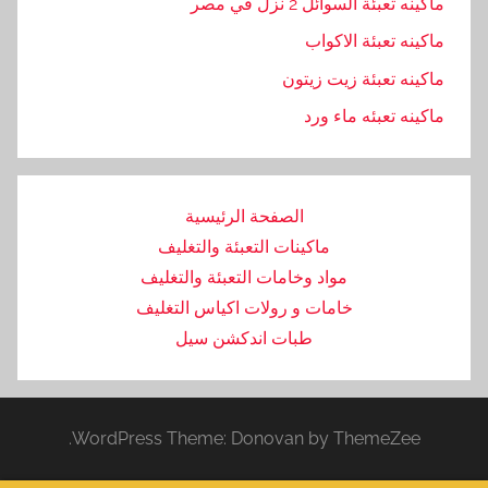
ماكينه تعبئة السوائل 2 نزل في مصر
ف
,
ماكينه تعبئة الاكواب
ت
ماكينه تعبئة زيت زيتون
و
ماكينه تعبئه ماء ورد
,
ج
م
ي
الصفحة الرئيسية
ع
ماكينات التعبئة والتغليف
,
مواد وخامات التعبئة والتغليف
ش
خامات و رولات اكياس التغليف
ر
طبات اندكشن سيل
ك
ة
,
ل
WordPress Theme: Donovan by ThemeZee.
ت
و