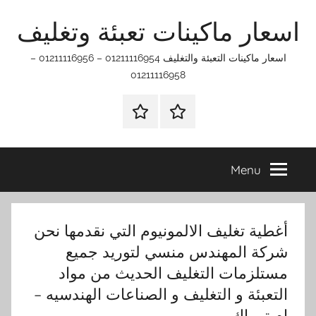
Ski
اسعار ماكينات تعبئة وتغليف
t
conten
اسعار ماكينات التعبئة والتغليف 01211116954 – 01211116956 –
01211116958
الرئيسيه
اتـصـل
بـنـا
في
Menu
الفروع
التي
تناسبك
أغطية تغليف الالمونيوم التي نقدمها نحن
شركة المهندس منسي لتوريد جميع
مستلزمات التغليف الحديث من مواد
التعبئة و التغليف و الصناعات الهندسيه –
ام تو باك