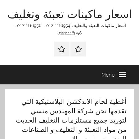
Ski
اسعار ماكينات تعبئة وتغليف
t
conten
اسعار ماكينات التعبئة والتغليف 01211116954 – 01211116956 –
01211116958
الرئيسيه
اتـصـل
بـنـا
في
Menu
الفروع
التي
تناسبك
أغطية لحام الاندكشن البلاستيكية التي
نقدمها نحن شركة المهندس منسي
لتوريد جميع مستلزمات التغليف الحديث
من مواد التعبئة و التغليف و الصناعات
الهندسيه – ام تو باك