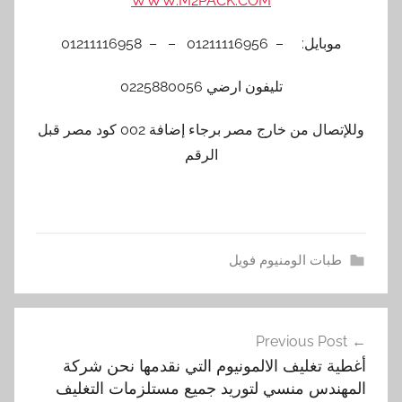
WWW.M2PACK.COM
موبايل: – 01211116956 – – 01211116958
تليفون ارضي 0225880056
وللإتصال من خارج مصر برجاء إضافة 002 كود مصر قبل
الرقم
طبات الومنيوم فويل
أ
تصفّح
غ
Previous Post
المقالات
ط
أغطية تغليف الالمونيوم التي نقدمها نحن شركة
ي
المهندس منسي لتوريد جميع مستلزمات التغليف
ة