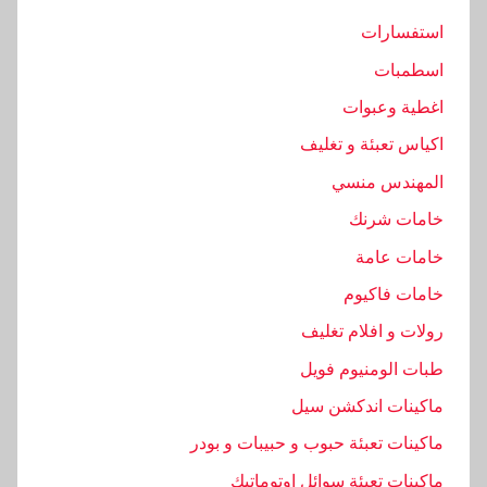
ي
استفسارات
ك
اسطمبات
ي
ة
اغطية وعبوات
,
اكياس تعبئة و تغليف
ا
المهندس منسي
ل
ت
خامات شرنك
ع
خامات عامة
ب
خامات فاكيوم
ئ
ة
رولات و افلام تغليف
,
طبات الومنيوم فويل
ا
ماكينات اندكشن سيل
ل
ماكينات تعبئة حبوب و حبيبات و بودر
ت
غ
ماكينات تعبئة سوائل اوتوماتيك