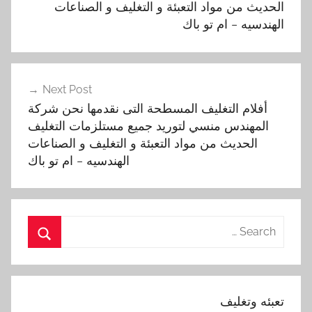
الحديث من مواد التعبئة و التغليف و الصناعات
,
الهندسيه – ام تو باك
ا
ل
ا
Next Post
ن
أفلام التغليف المسطحة التى نقدمها نحن شركة
د
المهندس منسي لتوريد جميع مستلزمات التغليف
ك
الحديث من مواد التعبئة و التغليف و الصناعات
ش
الهندسيه – ام تو باك
ن
,
ا
ل
Search
ب
for:
ل
Search
ا
س
تعبئه وتغليف
ت