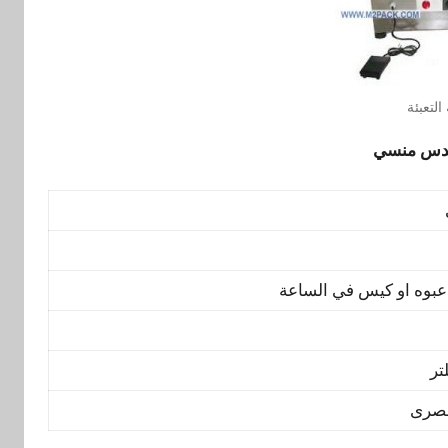
التعبئة
ندس منسي