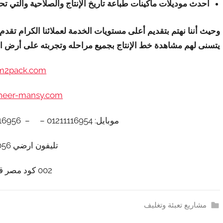
أحدث موديلات ماكينات طباعة تاريخ الإنتاج والصلاحية والتي
وحيث أننا نهتم بتقديم أعلى مستويات الخدمة لعملائنا الكرام تقد
يتسنى لهم مشاهدة خط الإنتاج بجميع مراحله وتجربته على أرض ال
m2pack.com
neer-mansy.com
موبايل: 01211116954 – – 01211116956 – – 01211116958
تليفون ارضي 0225880056
002 كود مصر قبل الرقم​
مشاريع تعبئة وتغليف