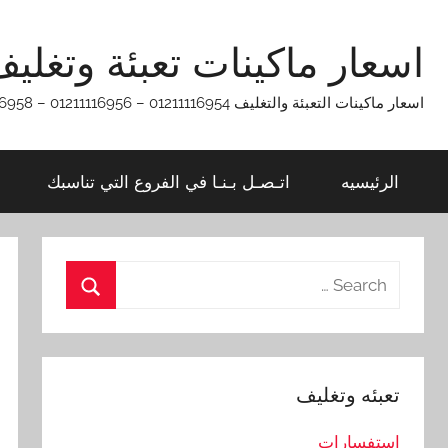
Ski
t
اسعار ماكينات تعبئة وتغلي
conten
اسعار ماكينات التعبئة والتغليف 01211116954 – 01211116956 – 01211116958
الرئيسيه
اتـصـل بـنـا في الفروع التي تناسبك
Search
for:
Search
تعبئه وتغليف
استفسارات