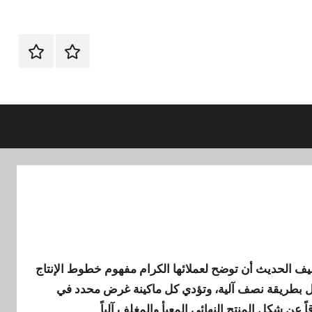
الرئيسيه
اتـصـل
بـنـا
في
الفروع
التي
تناسبك
ف الحديث أن توضح لعملائها الكرام مفهوم خطوط الإنتاج
عمل بطريقة نصف آلية، وتؤدي كل ماكينة غرض محدد في
 عن شكل المنتج النهائي المعبأ والمغلف آلياً