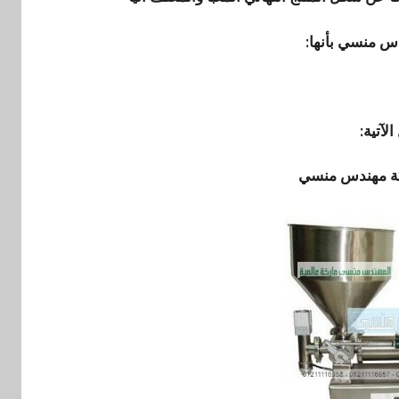
دس منسي بأنها:
لآتية:
ة مهندس منسي