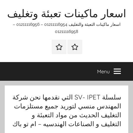
Ski
اسعار ماكينات تعبئة وتغليف
t
conten
اسعار ماكينات التعبئة والتغليف 01211116954 – 01211116956 –
01211116958
الرئيسيه
اتـصـل
بـنـا
في
Menu
الفروع
التي
تناسبك
سلسلة SV- IPET التي نقدمها نحن شركة
المهندس منسي لتوريد جميع مستلزمات
التغليف الحديث من مواد التعبئة و
التغليف و الصناعات الهندسيه – ام تو باك