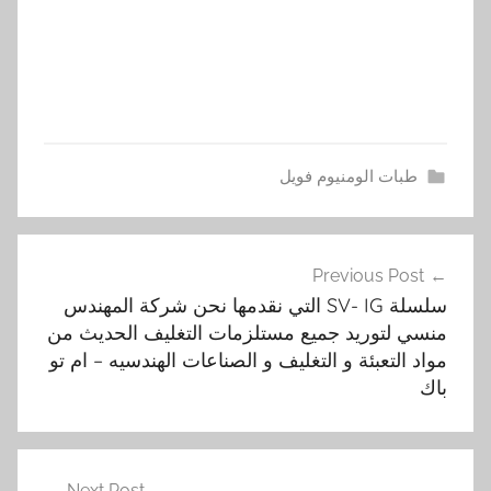
طبات الومنيوم فويل
i
تصفّح
p
Previous Post
المقالات
e
سلسلة SV- IG التي نقدمها نحن شركة المهندس
t
منسي لتوريد جميع مستلزمات التغليف الحديث من
,
مواد التعبئة و التغليف و الصناعات الهندسيه – ام تو
s
باك
v
,
ا
Next Post
ل