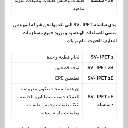
2E
+ سلسلة
طبقات وخمس طبقات وطبقات ملونة
مذهبة
مدي سلسلة
SV- IPET
التى نقدمها نحن شركة المهندس
منسي للصناعات الهندسيه و توريد جميع مستلزمات
التغليف الحديث – ام تو باك
SV- IPET 1
لحام قطعة واحدة
SV- IPET 2B
لوحة قطعتين
SV- IPET 2E
قطعتين EPE
إن هذه المنتجات تكون معروضة
SV- IPET 2E
للعملاء حسب متطلباتهم الخاصة
+ سلسلة
بثلاثة طبقات وخمس طبقات
وطبقات ملونة مذهبة