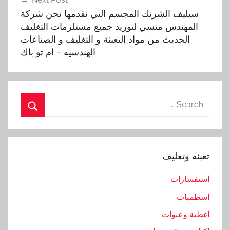
سيليف الشرنك المجسم التي نقدمها نحن شركة
ت
المهندس منسي لتوريد جميع مستلزمات التغليف
ع
الحديث من مواد التعبئة و التغليف و الصناعات
ب
الهندسيه – ام تو باك
ئ
ة
,
ا
Search
ل
for:
ت
Search
غ
ل
تعبئه وتغليف
ي
ف
استفسارات
,
اسطمبات
ا
ل
اغطية وعبوات
ت