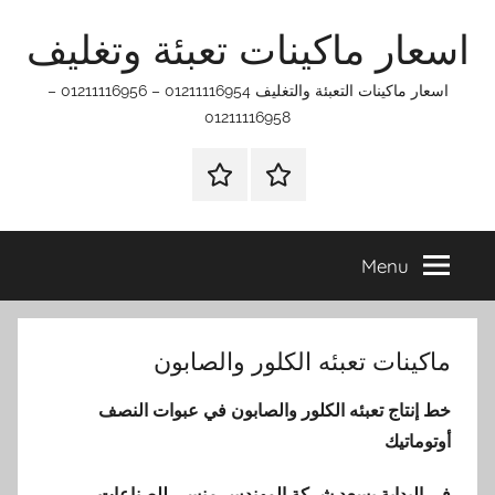
Ski
اسعار ماكينات تعبئة وتغليف
t
conten
اسعار ماكينات التعبئة والتغليف 01211116954 – 01211116956 –
01211116958
الرئيسيه
اتـصـل
بـنـا
في
Menu
الفروع
التي
تناسبك
ماكينات تعبئه الكلور والصابون
خط إنتاج تعبئه الكلور والصابون في عبوات النصف
أوتوماتيك
في البداية يسعد شركة المهندس منسي للصناعات