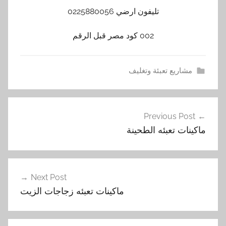
تليفون ارضي 0225880056
002 كود مصر قبل الرقم
مشاريع تعبئة وتغليف
ا
تصفّح
ل
Previous Post
المقالات
ك
ماكينات تعبئه الطحينة
ل
و
ر
,
Next Post
ت
ماكينات تعبئه زجاجات الزيت
ع
ب