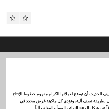
الرئيسيه
اتـصـل
بـنـا
في
الفروع
التي
تناسبك
ف الحديث أن توضح لعملائها الكرام مفهوم خطوط الإنتاج
عمل بطريقة نصف آلية، وتؤدي كل ماكينة غرض محدد في
 عن شكل المنتج النهائي المعبأ والمغلف آلياً