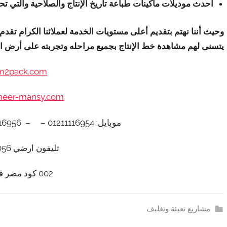
أحدث موديلات ماكينات طباعة تاريخ الإنتاج والصلاحية والتي
وحيث أننا نهتم بتقديم أعلى مستويات الخدمة لعملائنا الكرام تقد
يتسنى لهم مشاهدة خط الإنتاج بجميع مراحله وتجربته على أرض ال
m2pack.com
neer-mansy.com
موبايل: 01211116954 – – 01211116956 – – 01211116958
تليفون ارضي 0225880056
002 كود مصر قبل الرقم​
مشاريع تعبئة وتغليف