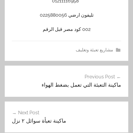
01211116958
تليفون ارضي 0225880056
002 كود مصر قبل الرقم​
مشاريع تعبئة وتغليف
ا
تصفّح
ل
Previous Post
المقالات
ت
ماكينة التعبئة التي تعمل بضغط الهواء
ع
ب
ئ
ة
Next Post
,
ماكينة تعبأة سوائل ٢ نزل
م