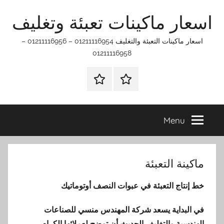
Ski
اسعار ماكينات تعبئة وتغليف
t
conten
اسعار ماكينات التعبئة والتغليف 01211116954 – 01211116956 –
01211116958
الرئيسيه
اتـصـل
بـنـا
في
Menu
الفروع
التي
تناسبك
ماكينة التعبئة
خط إنتاج التعبئة في عبوات النصف أوتوماتيك
في البداية يسعد شركة المهندس منسي للصناعات
الهندسية والتغليف الحديث أن توضح لعملائها الكرام