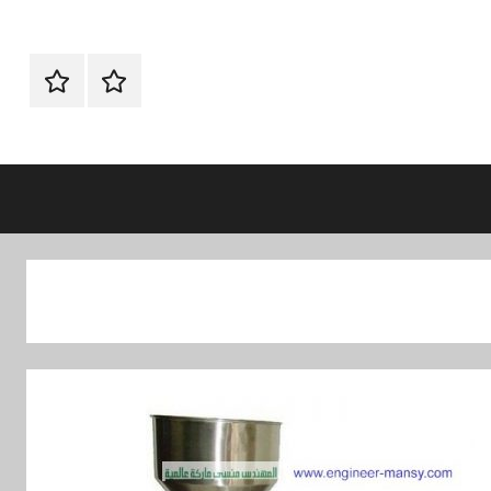
الرئيسيه
اتـصـل
بـنـا
في
الفروع
التي
تناسبك