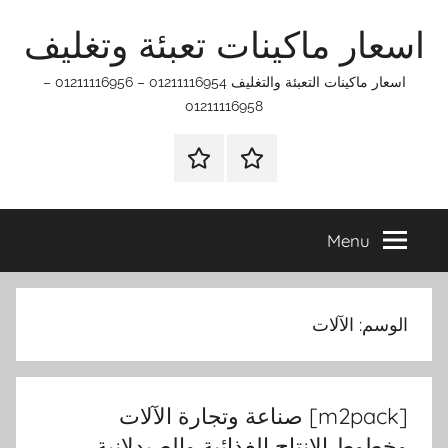
Ski
اسعار ماكينات تعبئة وتغليف
t
conten
اسعار ماكينات التعبئة والتغليف 01211116954 – 01211116956 –
01211116958
الرئيسيه
اتـصـل
بـنـا
في
Menu
الفروع
التي
تناسبك
الوسم:
الآلات
[m2pack] صناعة وتجارة الآلات
وخطوط الإنتاج الغذائية والصيدلانية