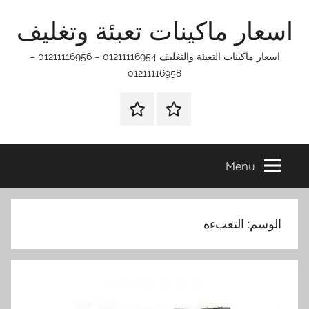
Ski
اسعار ماكينات تعبئة وتغليف
t
conten
اسعار ماكينات التعبئة والتغليف 01211116954 – 01211116956 –
01211116958
الرئيسيه
اتـصـل
بـنـا
في
Menu
الفروع
التي
تناسبك
الوسم:
التعبءه