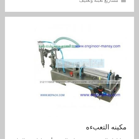
مشاريع تعبئة وتغليف
مكينه التعبءه