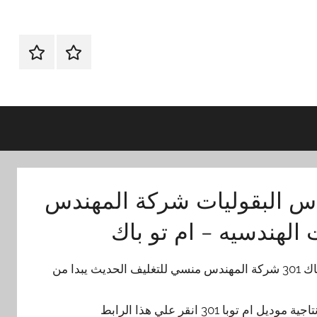
الرئيسيه
اتـصـل
بـنـا
في
الفروع
التي
تناسبك
ياس البقوليات شركة المهندس
الهندسيه – ام تو باك
سعر ماكينة اللحام لاكياس السكر و اكياس البقوليات موديل ام توباك 301 شركة المهندس منسي للتغليف الحديث يبدا من
 301 انقر علي هذا الرابط