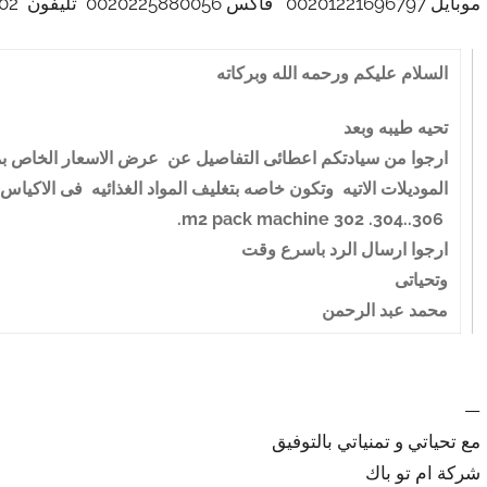
موبايل 00201221696797 فاكس 0020225880056 تليفون 002
السلام عليكم ورحمه الله وبركاته
تحيه طيبه وبعد
ارجوا من سيادتكم اعطائى التفاصيل عن عرض الاسعار الخاص بم
الموديلات الاتيه وتكون خاصه بتغليف المواد الغذائيه فى الاكياس
m2 pack machine 302 .304..306.
ارجوا ارسال الرد باسرع وقت
وتحياتى
محمد عبد الرحمن
—
مع تحياتي و تمنياتي بالتوفيق
شركة ام تو باك