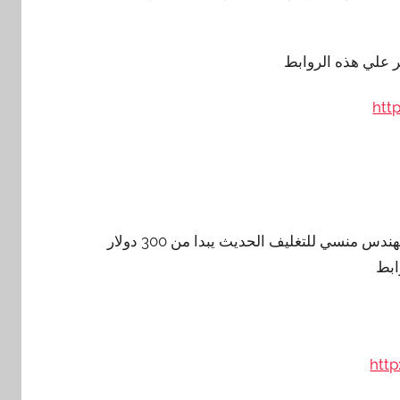
ر علي هذه الروابط
htt
ابط
htt