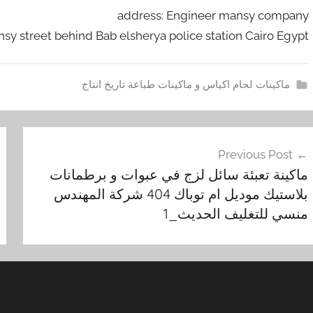
address: Engineer mansy company
nsy street behind Bab elsherya police station Cairo Egypt
ماكينات لحام اكياس و ماكينات طباعة تاريخ انتاج
ا
فّح
ك
Previous Post
ي
مقالات
ماكينة تعبئة سائل لزج في عبوات و برطمانات
ا
بلاستيك موديل ام توباك 404 شركة المهندس
س
منسي للتغليف الحديث_1
,
ا
ل
ب
ق
و