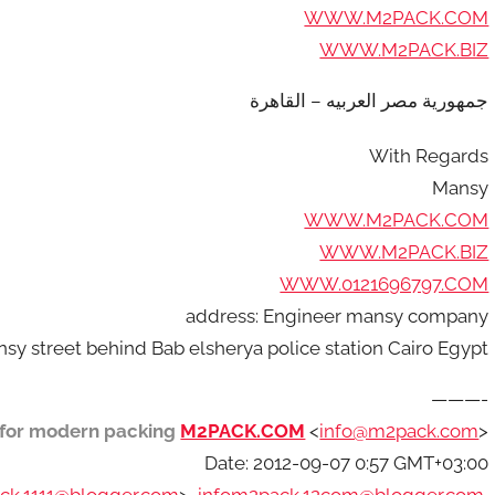
WWW.M2PACK.COM
WWW.M2PACK.BIZ
جمهورية مصر العربيه – القاهرة
With Regards
Mansy
WWW.M2PACK.COM
WWW.M2PACK.BIZ
WWW.0121696797.COM
address: Engineer mansy company
nsy street behind Bab elsherya police station Cairo Egypt
———-
for modern packing
M2PACK.COM
<
info@m2pack.com
>
Date: 2012-09-07 0:57 GMT+03:00
ck.1111@blogger.com
>,
infom2pack.12com@blogger.com
,