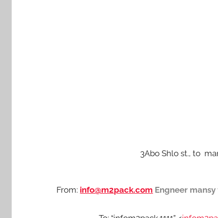
3Abo Shlo st., to ma
From:
info@m2pack.com
Engneer mansy 
To: “infom2pack.1111” <
infom2pa