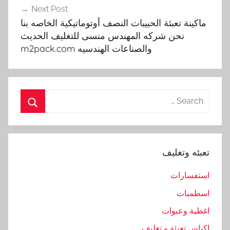
ل
Next Post
ح
ماكينة تعبئة الحبيبات النصف أوتوماتيكية الخاصه بنا
نحن شركه المهندس منسى للتغليف الحديث
د
والصناعات الهندسيه m2pack.com
ي
ث
,
ا
Search
ل
for:
ص
Search
ن
ا
تعبئه وتغليف
ع
ا
استفسارات
ت
اسطمبات
,
ا
اغطية وعبوات
ل
اكياس تعبئة و تغليف