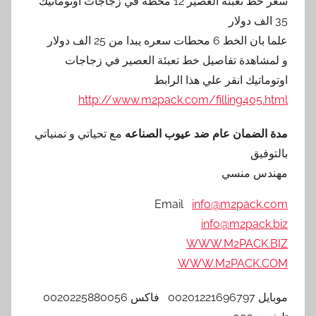
سعر خط تعبئة العصير 12 محطه في زجاجات اوتوماتيك
35 الف دولار
علما بان الخط 6 محطات سعره يبدا من 25 الف دولار
و لمشاهدة تفاصيل خط تعبئة العصير في زجاجات
اوتوماتيك انقر علي هذا الرابط
http://www.m2pack.com/filling405.html
مدة الضمان عام ضد عيوب الصناعه
مع تحياتي و تمنياتي
بالتوفيق
مهندس منسي
Email
info@m2pack.com
info@m2pack.biz
WWW.M2PACK.BIZ
WWW.M2PACK.COM
موبايل 00201221696797 فاكس 0020225880056