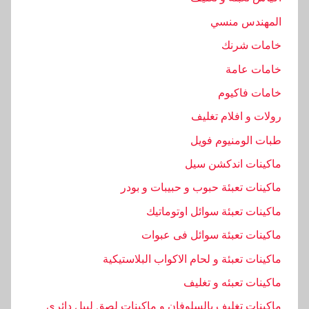
ع
المهندس منسي
ص
ي
خامات شرنك
ر
خامات عامة
,
خامات فاكيوم
ا
ل
رولات و افلام تغليف
م
طبات الومنيوم فويل
ه
ماكينات اندكشن سيل
ن
د
ماكينات تعبئة حبوب و حبيبات و بودر
س
ماكينات تعبئة سوائل اوتوماتيك
,
ماكينات تعبئة سوائل فى عبوات
ا
ل
ماكينات تعبئة و لحام الاكواب البلاستيكية
ه
ماكينات تعبئه و تغليف
ن
ماكينات تغليف بالسلوفان و ماكينات لصق ليبل دائرى