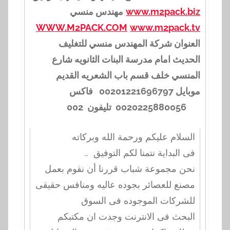
www.m2pack.biz
مهندس منسي
WWW.M2PACK.COM
www.m2pack.tv
العنوان شركة المهندس منسي للتغليف
الحديث امام مدرسة البنات الثانويه شارع
المنسي خلف قسم باب الشعريه القديم
موبايل 002012
2
1696797 فاكس
0020225880056 تليفون 002
السلام عليكم ورحمة الله وبركاته
… فى البداية نتمنا لكم التوفيق
نحن مجموعة شباب قررنا أن نقوم بعمل
مصنع للعصائر بجوده عاليه ومنافس حقيقى
للشركات الموجوده فى السوق
البحث فى الانترنت وجدت ان مكتبكم